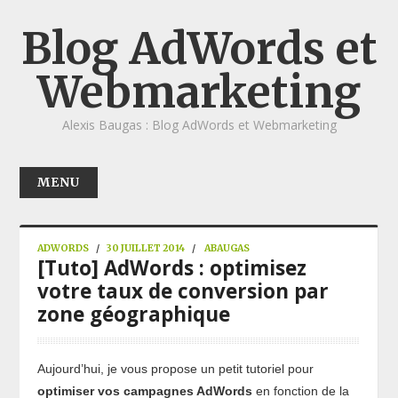
Blog AdWords et
Webmarketing
Alexis Baugas : Blog AdWords et Webmarketing
MENU
ACCUEIL
WEBMARKETING
ADWORDS
/
30 JUILLET 2014
/
ABAUGAS
[Tuto] AdWords : optimisez
ADWORDS
votre taux de conversion par
E-COMMERCE
zone géographique
AUTRE
CONTACT
À PROPOS
Aujourd’hui, je vous propose un petit tutoriel pour
optimiser vos campagnes AdWords
en fonction de la